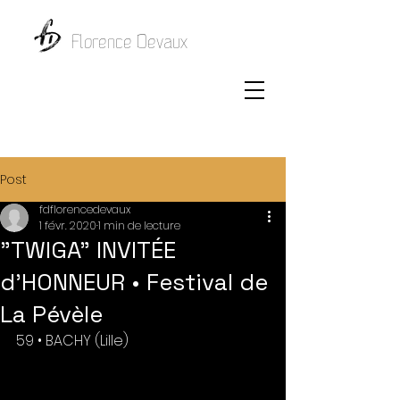
Florence Devaux
Post
fdflorencedevaux
1 févr. 2020
1 min de lecture
"TWIGA" INVITÉE
d'HONNEUR • Festival de
La Pévèle
59 • BACHY (Lille) 