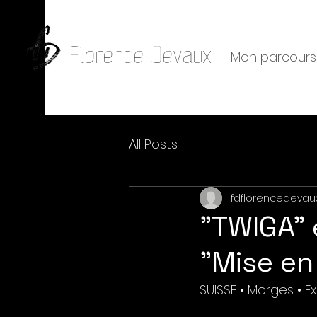
Florence Devaux
Mon parcours
All Posts
fdflorencedevau
"TWIGA" 
"Mise en
SUISSE • Morges • 