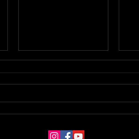
"Twiga" INVITÉE à la GARE
"Twi
DOISNEAU en Dordogne
D'HO
NAT