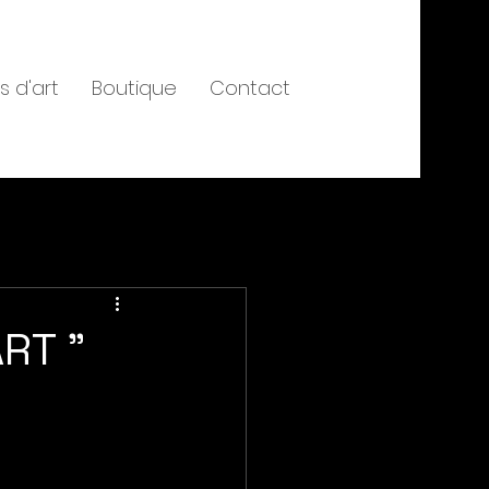
s d'art
Boutique
Contact
ART "