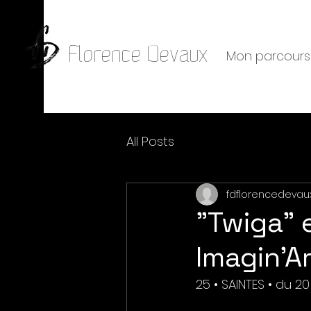
Florence Devaux
Mon parcours
All Posts
fdflorencedevau
"Twiga" 
Imagin'A
25 • SAINTES • du 