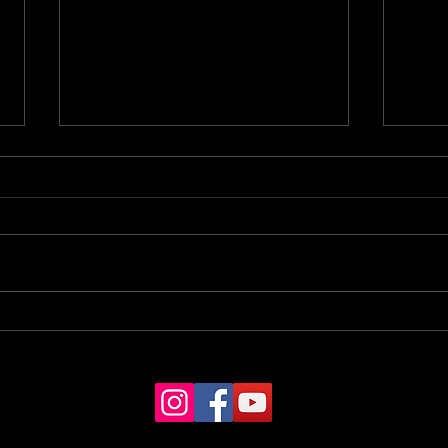
"Twiga" INVITÉE à la GARE
"Twi
DOISNEAU en Dordogne
D'HO
NAT