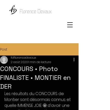
Florence Devaux
Post
fdflorencedevaux
2 août 2020
1 min de lecture
CONCOURS • Photo
FINALISTE • MONTIER en
DER
Les résultats du CONCOURS de 
Montier sont désormais connus et 
quelle IMMENSE JOIE 🤩 d'avoir une 