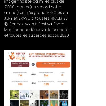
image finaliste parmi les plus de 
21000 reçues (un record cette 
année!). Un très grand MERCI 🙏 au 
JURY et BRAVO à tous les FINALISTES
😀. Rendez-vous à Festival Photo 
Montier pour découvrir le palmarès 
et toutes les superbes expos 2020. 